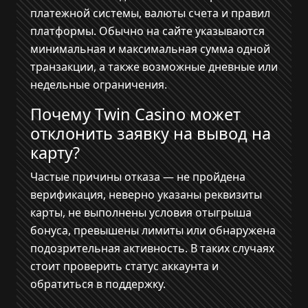
платежной системы, валюты счета и правил
платформы. Обычно на сайте указываются
минимальная и максимальная сумма одной
транзакции, а также возможные дневные или
недельные ограничения.
Почему Twin Casino может
отклонить заявку на вывод на
карту?
Частые причины отказа — не пройдена
верификация, неверно указаны реквизиты
карты, не выполнены условия отыгрыша
бонуса, превышены лимиты или обнаружена
подозрительная активность. В таких случаях
стоит проверить статус аккаунта и
обратиться в поддержку.