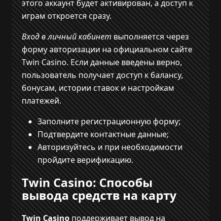
этого аккаунт будет активирован, а доступ к
играм откроется сразу.
Вход в личный кабинет
выполняется через
форму авторизации на официальном сайте
Twin Casino. Если данные введены верно,
пользователь получает доступ к балансу,
бонусам, истории ставок и настройкам
платежей.
Заполните регистрационную форму;
Подтвердите контактные данные;
Авторизуйтесь и при необходимости
пройдите верификацию.
Twin Casino: Способы
вывода средств на карту
Twin Casino
поддерживает вывод на