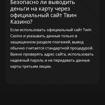
Безопасно ли выводить
деньги на карту через
официальный сайт Твин
Казино?
Если использовать официальный сайт Twin
Casino и указывать данные только в
защищенном разделе платежей, вывод
обычно считается стандартной процедурой.
Важно проверять адрес сайта, использовать
надежный пароль и не передавать данные
карты третьим лицам.