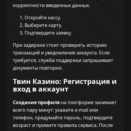
корректности введенных данных.
Откройте кассу.
Выберите карту.
Подтвердите заявку.
При задержке стоит проверить историю
транзакций и уведомления аккаунта. Если
требуется, служба поддержки запрашивает
документы повторно.
Твин Казино: Регистрация и
вход в аккаунт
Создание профиля
на платформе занимает
всего пару минут: укажите e-mail или
телефон, придумайте пароль, подтвердите
возраст и примите правила сервиса. После