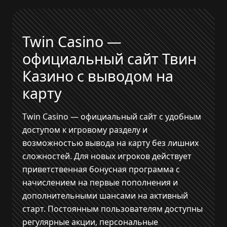
Twin Casino —
официальный сайт Твин
Казино с выводом на
карту
Twin Casino — официальный сайт с удобным
доступом к игровому разделу и
возможностью вывода на карту без лишних
сложностей. Для новых игроков действует
приветственная бонусная программа с
начислением на первые пополнения и
дополнительными шансами на активный
старт. Постоянным пользователям доступны
регулярные акции, персональные